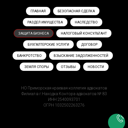
ГЛАВНАЯ
БЕЗОПАСНАЯ СДЕЛКА
РАЗДЕЛ ИМУЩЕСТВА
НАСЛЕДСТВО
ЗАЩИТА БИЗНЕСА
НАЛОГОВЫЙ КОНСУЛЬТАНТ
БУХГАЛТЕРСКИЕ УСЛУГИ
ДОГОВОР
БАНКРОТСТВО
ВЗЫСКАНИЕ ЗАДОЛЖЕННОСТЕЙ
ЗЕМЛЯ СПОРЫ
ОТЗЫВЫ
НОВОСТИ
НО Приморская краевая коллегия адвокатов
Филиал в г.Находка Контора адвокатов № 83
ИНН 2540093701
ОГРН 1032502263276