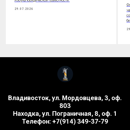
Азбука юридической грамотности.
Ф
29.07.2026
ч
со
бе
2
Владивосток, ул. Мордовцева, 3, оф.
803
Находка, ул. Пограничная, 8, оф. 1
Телефон: +7(914) 349-37-79