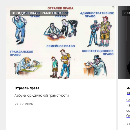
ЮРИДИЧЕСКАЯ ГРАМОТНОСТЬ
ЭК
Отрасль права
И
р
Азбука юридической грамотности.
Ф
29.07.2026
ч
со
бе
2